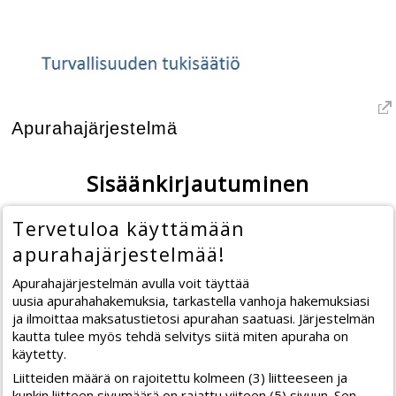
Apurahajärjestelmä
Sisäänkirjautuminen
Tervetuloa käyttämään
apurahajärjestelmää!
Apurahajärjestelmän avulla voit täyttää
uusia apurahahakemuksia, tarkastella vanhoja hakemuksiasi
ja ilmoittaa maksatustietosi apurahan saatuasi. Järjestelmän
kautta tulee myös tehdä selvitys siitä miten apuraha on
käytetty.
Liitteiden määrä on rajoitettu kolmeen (3) liitteeseen ja
kunkin liitteen sivumäärä on rajattu viiteen (5) sivuun. Sen